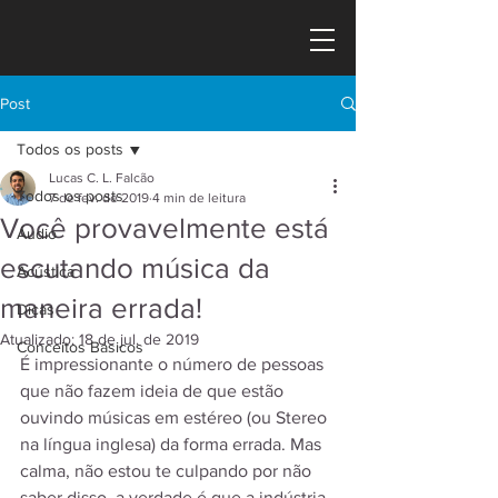
Post
Todos os posts
Lucas C. L. Falcão
Todos os posts
7 de fev. de 2019
4 min de leitura
Você provavelmente está
Áudio
escutando música da
Acústica
maneira errada!
Dicas
Atualizado:
18 de jul. de 2019
Conceitos Básicos
É impressionante o número de pessoas 
que não fazem ideia de que estão 
ouvindo músicas em estéreo (ou Stereo 
na língua inglesa) da forma errada. Mas 
calma, não estou te culpando por não 
saber disso, a verdade é que a indústria 