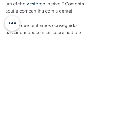
um efeito 
#estéreo
 incrível? Comenta 
aqui e compartilha com a gente!
Espero que tenhamos conseguido 
passar um pouco mais sobre áudio e 
acústica para vocês e que continuem 
lendo nossos posts. Em breve 
voltaremos com mais fundamentos e 
curiosidades sobre acústica!
Tem uma dúvida? Deixa aqui o seu 
comentário que nós responderemos 
assim que pudermos.
Gostou do que leu? Então segue a 
gente no 
Instagram
 e no 
Facebook
 e 
fique por dentro de mais novidades e 
dicas sobre 
#áudio
 e 
#acústica
. Não se 
esqueça também de se inscrever na 