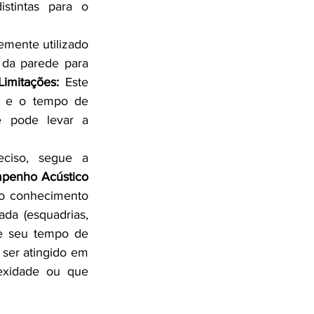
tintas para o 
emente utilizado 
 da parede para 
Limitações:
 Este 
 e o tempo de 
e pode levar a 
ciso, segue a 
mpenho Acústico 
 o conhecimento 
da (esquadrias, 
e seu tempo de 
ser atingido em 
xidade ou que 