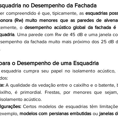
 Esquadria no Desempenho da Fachada
ser compreendido é que, tipicamente, as 
esquadrias pos
sonora (Rw) muito menores que as paredes de alvenar
temente, o 
desempenho acústico global da fachada é 
quadria
. Uma parede com Rw de 45 dB e uma janela c
sempenho da fachada muito mais próximo dos 25 dB da
.
s para o Desempenho de uma Esquadria
 esquadria cumpra seu papel no isolamento acústico, di
dos:
e:
 A qualidade da vedação entre o caixilho e o batente,
ixilho, é primordial. Frestas, por menores que seja
isolamento acústico.
igurações:
 Certos modelos de esquadrias têm limitações
 exemplo, 
modelos com persianas embutidas
 ou 
janelas d