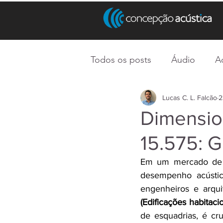
Todos os posts
Áudio
A
Lucas C. L. Falcão
2
Dimensio
15.575: G
Em um mercado de co
desempenho acústico
engenheiros e arqui
(Edificações habita
de esquadrias, é c