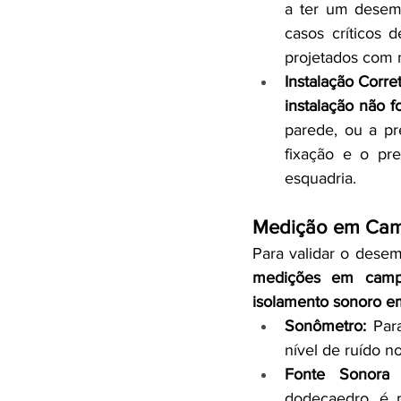
a ter um desemp
casos críticos 
projetados com m
Instalação Corret
instalação não fo
parede, ou a pr
fixação e o pr
esquadria.
Medição em Cam
medições em cam
isolamento sonoro em
Sonômetro:
 Par
nível de ruído n
Fonte Sonora 
dodecaedro, é 