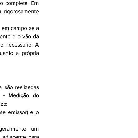
o completa. Em 
 rigorosamente 
 Uma esquadria com alto Rw de laboratório pode falhar em campo se a 
ente e o vão da 
o necessário. A 
anto a própria 
Para validar o desempenho acústico da fachada de uma edificação construída, são realizadas 
 - Medição do 
iza:
te emissor) e o 
geralmente um 
adjacente para 