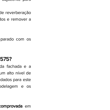
e reverberação 
dos e remover a 
parado com os 
.575?
a fachada e a 
 alto nível de 
dados para este 
odelagem e os 
comprovada
 em 