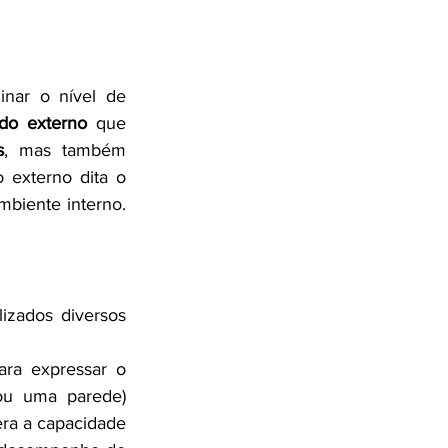
nar o nível de 
ído externo
 que 
s
, mas também 
 externo dita o 
mbiente interno. 
izados diversos 
ara expressar o 
ou uma parede) 
ra a capacidade 