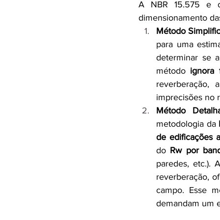
A NBR 15.575 e out
dimensionamento das
Método Simplifi
para uma estima
determinar se 
método 
ignora
reverberação, 
imprecisões no r
Método Detalh
metodologia da 
de edificações 
do 
Rw por band
paredes, etc.). 
reverberação, o
campo. Esse mé
demandam um ele