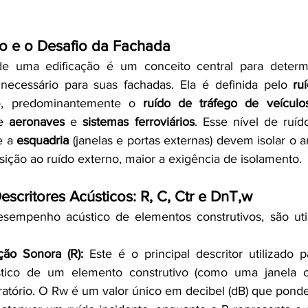
o e o Desafio da Fachada
de uma edificação é um conceito central para determi
 necessário para suas fachadas. Ela é definida pelo 
ru
ão, predominantemente o 
ruído de tráfego de veículo
e 
aeronaves
 e 
sistemas ferroviários
. Esse nível de ruído
e a 
esquadria
 (janelas e portas externas) devem isolar o a
ição ao ruído externo, maior a exigência de isolamento.
scritores Acústicos: R, C, Ctr e DnT,w
esempenho acústico de elementos construtivos, são util
ão Sonora (R):
 Este é o principal descritor utilizado p
stico de um elemento construtivo (como uma janela 
atório. O Rw é um valor único em decibel (dB) que ponde