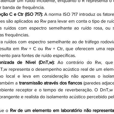
atenuar um ruído incidente, enquanto o R representa o
 banda de frequência.
ção C e Ctr (ISO 717):
 A norma ISO 717 introduz os fatore
ores são aplicados ao Rw para levar em conta o tipo de ruí
ra ruídos com espectro semelhante ao ruído rosa, ou s
as frequências.
ara ruídos com espectro semelhante ao de tráfego rodoviár
resulta em Rw + C ou Rw + Ctr, que oferecem uma repr
mento para fontes de ruído específicas.
onizada de Nível (DnT,w):
 Ao contrário do Rw, que
DnT,w representa o desempenho acústico real de um ele
o local e leva em consideração não apenas o isolam
também a 
transmissão através dos flancos
 (paredes adjacen
biente receptor e o tempo de reverberação. O DnT,w é
brangente e realista do isolamento acústico percebido pe
ue o 
Rw de um elemento em laboratório não represent