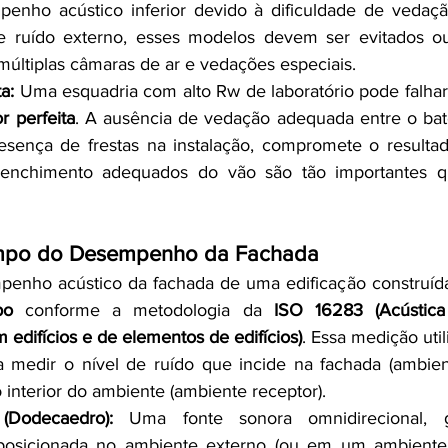
enho acústico inferior devido à dificuldade de vedaçã
de ruído externo, esses modelos devem ser evitados ou
últiplas câmaras de ar e vedações especiais.
a:
r perfeita
. A ausência de vedação adequada entre o bat
esença de frestas na instalação, compromete o resultad
eenchimento adequados do vão são tão importantes qu
po do Desempenho da Fachada
po
 conforme a metodologia da 
ISO 16283 (Acústica
 edifícios e de elementos de edifícios)
. Essa medição util
a medir o nível de ruído que incide na fachada (ambien
o interior do ambiente (ambiente receptor).
(Dodecaedro):
 Uma fonte sonora omnidirecional, 
posicionada no ambiente externo (ou em um ambiente 