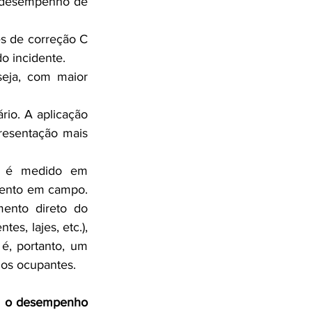
 desempenho de 
s de correção C 
do incidente.
eja, com maior 
io. A aplicação 
esentação mais 
 é medido em 
mento em campo. 
ento direto do 
tes, lajes, etc.), 
, portanto, um 
los ocupantes.
a o desempenho 