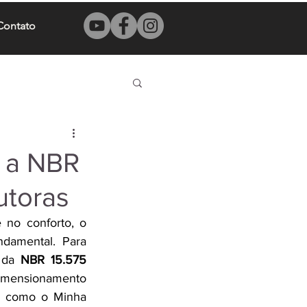
Contato
 a NBR
utoras
no conforto, o 
damental. Para 
 da 
NBR 15.575 
imensionamento 
s como o Minha 