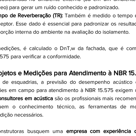
reo) para gerar um ruído conhecido e padronizado.
po de Reverberação (TR):
 Também é medido o tempo d
eptor. Esse dado é essencial para padronizar os resulta
sorção interna do ambiente na avaliação do isolamento.
dições, é calculado o DnT,w da fachada, que é com
575 para verificar a conformidade.
ojetos e Medições para Atendimento à NBR 15
de esquadrias, a previsão do desempenho acústico d
ões em campo para atendimento à NBR 15.575 exigem um
onsultores em acústica
 são os profissionais mais recomen
ssuem o conhecimento técnico, as ferramentas de m
ição necessários.
onstrutoras busquem uma 
empresa com experiência 