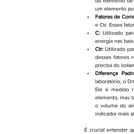
do elemento de 
um elemento por
Fatores de Corre
e Ctr. Esses fat
C:
 Utilizado pa
energia nas baix
Ctr:
 Utilizado p
desses fatores 
precisa do isola
Diferença Padr
laboratório, o 
Ele é medido n
elemento, mas 
o volume do am
indicador mais a
É crucial entender q