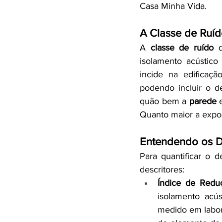
Casa Minha Vida.
A Classe de Ruíd
A 
classe de ruído
 
isolamento acústico
incide na edificaç
podendo incluir o d
quão bem a 
parede
 
Quanto maior a expos
Entendendo os De
Para quantificar o d
descritores:
Índice de Reduç
isolamento acú
medido em labor