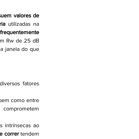
suem valores de 
ia
 utilizadas na 
frequentemente 
om Rw de 25 dB 
 janela do que 
versos fatores 
 bem como entre 
m, comprometem 
 intrínsecas ao 
e correr
 tendem 