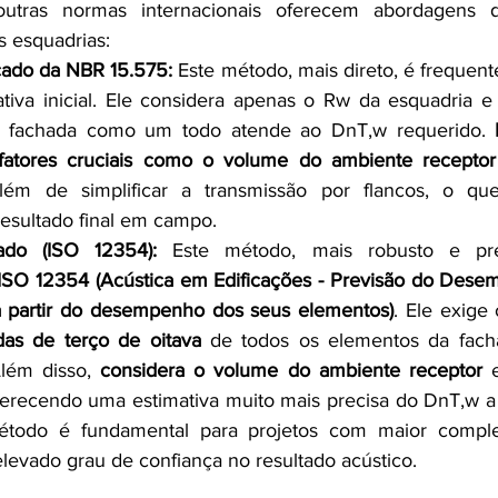
ras normas internacionais oferecem abordagens dis
 esquadrias:
cado da NBR 15.575:
 Este método, mais direto, é frequent
tiva inicial. Ele considera apenas o Rw da esquadria e
a fachada como um todo atende ao DnT,w requerido. 
 fatores cruciais como o volume do ambiente receptor
além de simplificar a transmissão por flancos, o qu
esultado final em campo.
ado (ISO 12354):
 Este método, mais robusto e pre
ISO 12354 (Acústica em Edificações - Previsão do Dese
a partir do desempenho dos seus elementos)
. Ele exige
as de terço de oitava
 de todos os elementos da facha
Além disso, 
considera o volume do ambiente receptor
 
ferecendo uma estimativa muito mais precisa do DnT,w a 
todo é fundamental para projetos com maior comple
vado grau de confiança no resultado acústico.