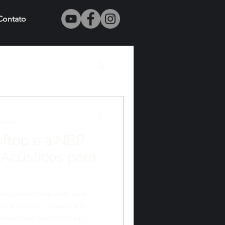
Contato
eitura
oftop e a NBR
 Acústicos para
m construtoras com ruído.
o acústico, focando em
onsultores acústicos são