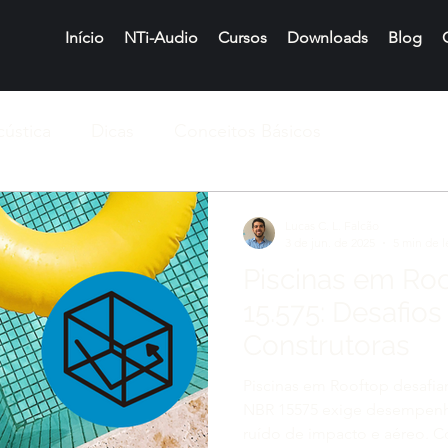
Início
NTi-Audio
Cursos
Downloads
Blog
cústica
Dicas
Conceitos Básicos
Lucas C. L. Falcão
3 de jun. de 2025
5 min de l
Piscinas em Ro
15.575: Desafios
Construtoras
Piscinas em Rooftop desafia
NBR 15575 exige desempenh
ruído de impacto e aéreo. C