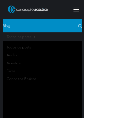
Blog
Todos os posts
Todos os posts
Áudio
Acústica
Dicas
Conceitos Básicos